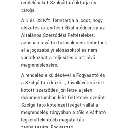
rendeléseket Szolgáltató iktatja és
tárolja.
A K és 3S Kft. fenntartja a jogot, hogy
előzetes értesítés nélkül módosítsa az
Általános Szerződési Feltételeket,
azonban a változtatások nem térhetnek
el a jogszabályi előírásoktól és nem
vonatkozhat a teljesítés alatt lévő
megrendelésekre.
A rendelés elküldésével a Fogyasztó és
a Szolgáltató között, távollévők között
kötött szerződés jön létre a jelen
dokumentumban leírt feltételek szerint.
Szolgáltató kötelezettséget vállal a
megrendelés tárgyában a tőle elvárható
legkörültekintőbb magatartás
tanúsítására. Fogyasztó