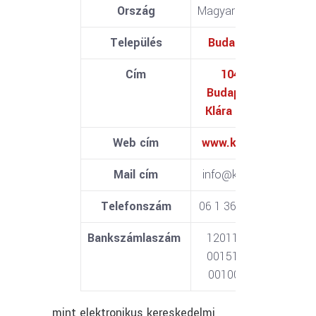
Ország
Magyarország
Település
Budapest
Cím
1045
Budapest,
Klára u. 5.
Web cím
www.k3s.hu
Mail cím
info@k3s.hu
Telefonszám
06 1 3693334
Bankszámlaszám
12011265-
00151517-
00100005
mint elektronikus kereskedelmi