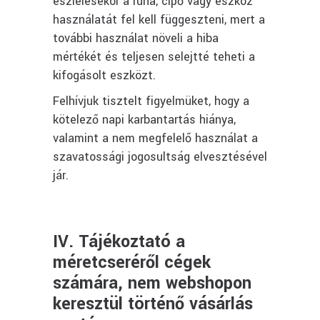
észlelésekor a ruha, cipő vagy eszköz
használatát fel kell függeszteni, mert a
további használat növeli a hiba
mértékét és teljesen selejtté teheti a
kifogásolt eszközt.
Felhívjuk tisztelt figyelmüket, hogy a
kötelező napi karbantartás hiánya,
valamint a nem megfelelő használat a
szavatossági jogosultság elvesztésével
jár.
IV. Tájékoztató a
méretcseréről cégek
számára, nem webshopon
keresztül történő vásárlás