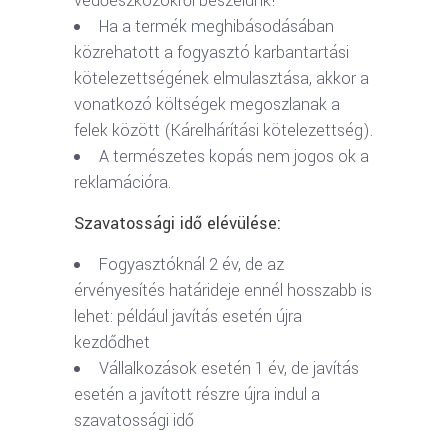
védőeszközökről beszélünk!
Ha a termék meghibásodásában
közrehatott a fogyasztó karbantartási
kötelezettségének elmulasztása, akkor a
vonatkozó költségek megoszlanak a
felek között (Kárelhárítási kötelezettség).
A természetes kopás nem jogos ok a
reklamációra.
Szavatossági idő elévülése:
Fogyasztóknál 2 év, de az
érvényesítés határideje ennél hosszabb is
lehet: például javítás esetén újra
kezdődhet
Vállalkozások esetén 1 év, de javítás
esetén a javított részre újra indul a
szavatossági idő