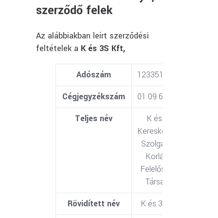
szerződő felek
Az alábbiakban leírt szerződési
feltételek a
K és 3S Kft,
Adószám
12335189241
Cégjegyzékszám
01 09 666733
Teljes név
K és 3 S
Kereskedelmi
Szolgáltató
Korlátolt
Felelősségű
Társaság
Rövidített név
K és 3S Kft.