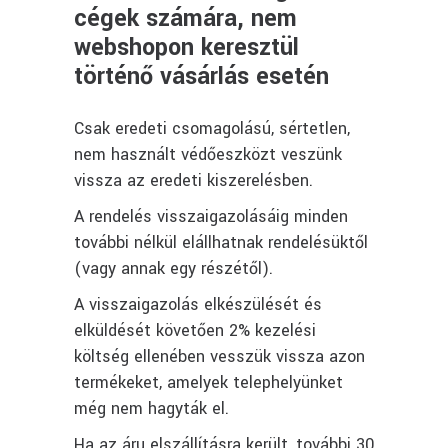
cégek számára, nem
webshopon keresztül
történő vásárlás esetén
Csak eredeti csomagolású, sértetlen,
nem használt védőeszközt veszünk
vissza az eredeti kiszerelésben.
A rendelés visszaigazolásáig minden
további nélkül elállhatnak rendelésüktől
(vagy annak egy részétől).
A visszaigazolás elkészülését és
elküldését követően 2% kezelési
költség ellenében vesszük vissza azon
termékeket, amelyek telephelyünket
még nem hagyták el.
Ha az áru elszállításra került, további 30