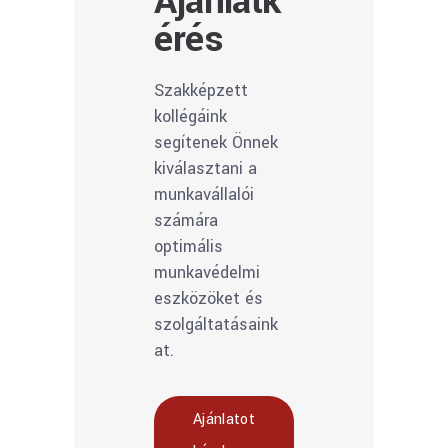
Ajánlatk
érés
Szakképzett
kollégáink
segítenek Önnek
kiválasztani a
munkavállalói
számára
optimális
munkavédelmi
eszközöket és
szolgáltatásaink
at.
Ajánlatot