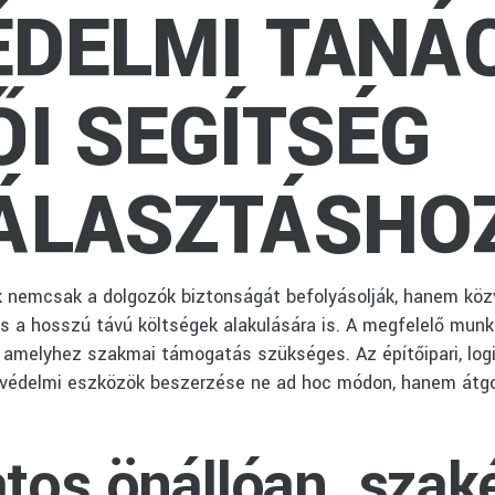
DELMI TANÁ
I SEGÍTSÉG
ÁLASZTÁSHO
nemcsak a dolgozók biztonságát befolyásolják, hanem közve
s a hosszú távú költségek alakulására is. A megfelelő mu
amelyhez szakmai támogatás szükséges. Az építőipari, logisz
avédelmi eszközök beszerzése ne ad hoc módon, hanem átgo
tos önállóan, szaké