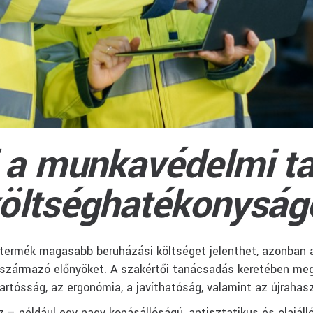
i a munkavédelmi t
költséghatékonyság
 termék magasabb beruházási költséget jelenthet, azonban 
l származó előnyöket. A szakértői tanácsadás keretében m
tartósság, az ergonómia, a javíthatóság, valamint az újrahas
 – például egy nagy kopásállóságú, antisztatikus és olajál