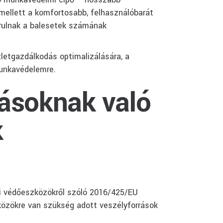
 Emellett a komfortosabb, felhasználóbarát
rulnak a balesetek számának
letgazdálkodás optimalizálására, a
munkavédelemre.
zásoknak való
k
ni védőeszközökről szóló 2016/425/EU
zközökre van szükség adott veszélyforrások