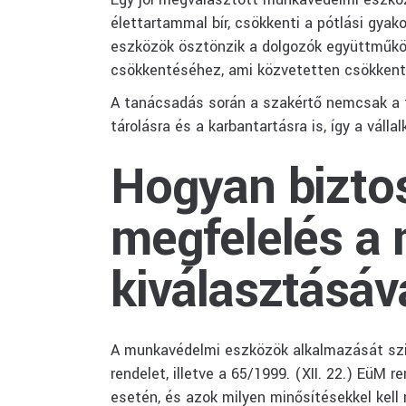
élettartammal bír, csökkenti a pótlási gyak
eszközök ösztönzik a dolgozók együttműkö
csökkentéséhez, ami közvetetten csökkenti
A tanácsadás során a szakértő nemcsak a t
tárolásra és a karbantartásra is, így a vál
Hogyan biztos
megfelelés a
kiválasztásáv
A munkavédelmi eszközök alkalmazását szig
rendelet, illetve a 65/1999. (XII. 22.) Eü
esetén, és azok milyen minősítésekkel kell