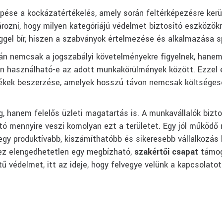
épése a kockázatértékelés, amely során feltérképezésre ker
ározni, hogy milyen kategóriájú védelmet biztosító eszközö
gel bír, hiszen a szabványok értelmezése és alkalmazása sp
n nemcsak a jogszabályi követelményekre figyelnek, hanem 
an használható-e az adott munkakörülmények között. Ezzel e
rmékek beszerzése, amelyek hosszú távon nemcsak költséges
hanem felelős üzleti magatartás is. A munkavállalók bizton
ó mennyire veszi komolyan ezt a területet. Egy jól működ
gy produktívabb, kiszámíthatóbb és sikeresebb vállalkozás 
hez elengedhetetlen egy megbízható,
szakértői csapat
támoga
 védelmet, itt az ideje, hogy felvegye velünk a kapcsolatot