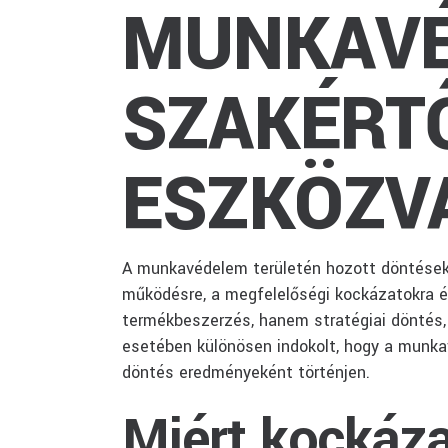
MUNKAVÉ
SZAKÉRTŐ
ESZKÖZV
A munkavédelem területén hozott döntések 
működésre, a megfelelőségi kockázatokra é
termékbeszerzés, hanem stratégiai döntés, 
esetében különösen indokolt, hogy a munk
döntés eredményeként történjen.
Miért kockáza