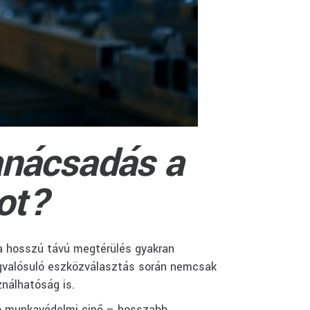
anácsadás a
ot?
a hosszú távú megtérülés gyakran
egvalósuló eszközválasztás során nemcsak
ználhatóság is.
ló munkavédelmi cipő – hosszabb