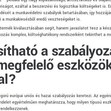
oriságot, ezáltal a beszerzési és logisztikai költségeket is.
dését a munkavédelmi szabályok betartásában, így hozzájá
 a munkakiesésből eredő veszteségeket is.
ermék kiválasztásában segít, hanem javaslatot tesz a kész
lalkozás komplex, költséghatékony rendszerként tekinthet a 
ítható a szabályo
 megfelelő eszközö
al?
orú európai uniós és hazai szabályozás keretezi. Az egyé
M rendelet egyértelműen meghatározza, hogy milyen típusú es
 rendelkezzenek.