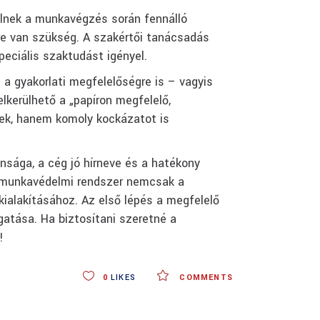
ülnek a munkavégzés során fennálló
kre van szükség. A szakértői tanácsadás
eciális szaktudást igényel.
a gyakorlati megfelelőségre is – vagyis
lkerülhető a „papíron megfelelő,
ek, hanem komoly kockázatot is
sága, a cég jó hírneve és a hatékony
ő munkavédelmi rendszer nemcsak a
kialakításához. Az első lépés a megfelelő
tása. Ha biztosítani szeretné a
!
0
LIKES
COMMENTS