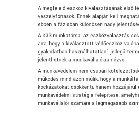
A megfelelő eszköz kiválasztásának első l
veszélyforrások. Ennek alapján kell meghat
ebben a fázisban különösen nagy jelentőség
A K3S munkatársai az eszközválasztás sorá
arra, hogy a kiválasztott védőeszköz valób
gyakorlatban használhatatlan” jellegű te
jelenthetnek a munkavállalókra nézve.
A munkavédelem nem csupán kötelezettség, 
működés mind azon múlik, hogy a munkáltat
kockázatokat csökkenti, hanem hozzájárul e
munkavédelmi stratégia felépítése, amely
munkavállalói számára a legmagasabb szintű