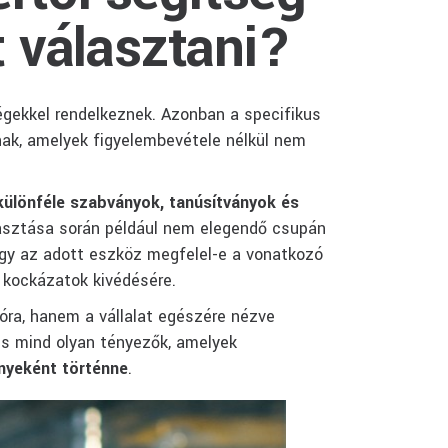
 választani?
gekkel rendelkeznek. Azonban a specifikus
nak, amelyek figyelembevétele nélkül nem
különféle szabványok, tanúsítványok és
asztása során például nem elegendő csupán
ogy az adott eszköz megfelel-e a vonatkozó
 kockázatok kivédésére.
ra, hanem a vállalat egészére nézve
és mind olyan tényezők, amelyek
nyeként történne
.