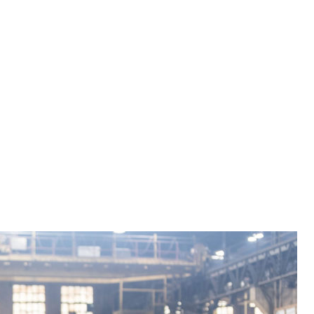
Forgalmazott termékek
Eszközkiadó automata