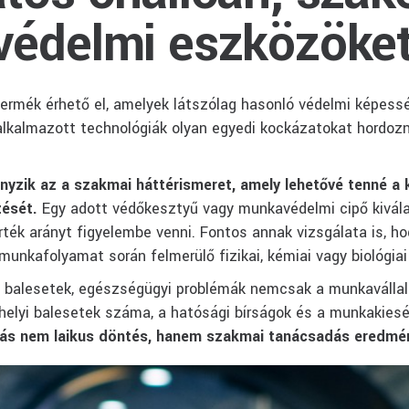
védelmi eszközöket
mék érhető el, amelyek látszólag hasonló védelmi képessé
alkalmazott technológiák olyan egyedi kockázatokat hordoz
nyzik az a szakmai háttérismeret, amely lehetővé tenné a 
zését.
Egy adott védőkesztyű vagy munkavédelmi cipő kivál
ték arányt figyelembe venni. Fontos annak vizsgálata is, h
unkafolyamat során felmerülő fizikai, kémiai vagy biológiai
balesetek, egészségügyi problémák nemcsak a munkavállaló
elyi balesetek száma, a hatósági bírságok és a munkakies
ás nem laikus döntés, hanem szakmai tanácsadás eredmé