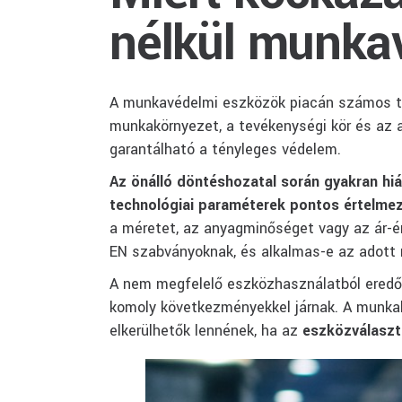
nélkül munka
A munkavédelmi eszközök piacán számos ter
munkakörnyezet, a tevékenységi kör és az 
garantálható a tényleges védelem.
Az önálló döntéshozatal során gyakran hiá
technológiai paraméterek pontos értelme
a méretet, az anyagminőséget vagy az ár-ér
EN szabványoknak, és alkalmas-e az adott m
A nem megfelelő eszközhasználatból eredő 
komoly következményekkel járnak. A munkah
elkerülhetők lennének, ha az
eszközválaszt