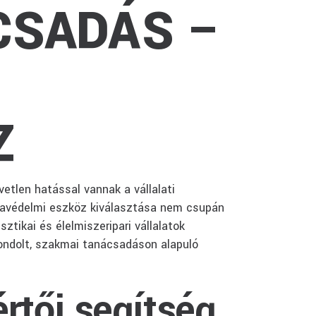
CSADÁS –
Z
tlen hatással vannak a vállalati
nkavédelmi eszköz kiválasztása nem csupán
tikai és élelmiszeripari vállalatok
ndolt, szakmai tanácsadáson alapuló
rtői segítség