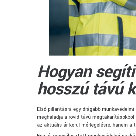
Hogyan segít
hosszú távú 
Első pillantásra egy drágább munkavédelmi
meghaladja a rövid távú megtakarításokbó
az aktuális ár kerül mérlegelésre, hanem a 
Egy jól megválasztott munkavédelmi eszköz